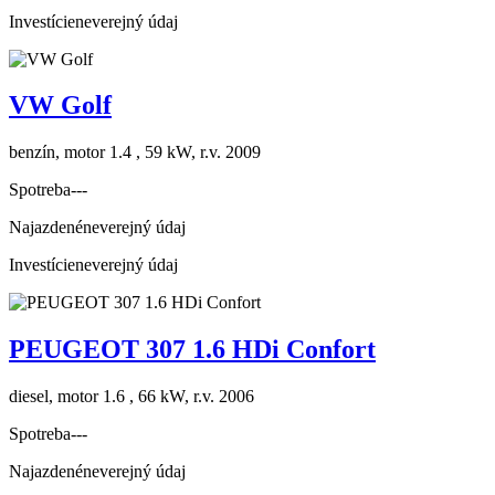
Investície
neverejný údaj
VW Golf
benzín, motor 1.4 , 59 kW, r.v. 2009
Spotreba
---
Najazdené
neverejný údaj
Investície
neverejný údaj
PEUGEOT 307 1.6 HDi Confort
diesel, motor 1.6 , 66 kW, r.v. 2006
Spotreba
---
Najazdené
neverejný údaj