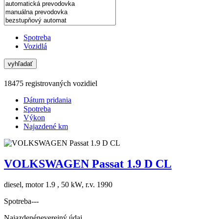
Spotreba
Vozidlá
vyhľadať
18475 registrovaných vozidiel
Dátum pridania
Spotreba
Výkon
Najazdené km
VOLKSWAGEN Passat 1.9 D CL
diesel, motor 1.9 , 50 kW, r.v. 1990
Spotreba
---
Najazdené
neverejný údaj