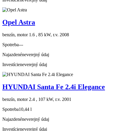
Opel Astra
benzín, motor 1.6 , 85 kW, r.v. 2008
Spotreba
---
Najazdené
neverejný údaj
Investície
neverejný údaj
HYUNDAI Santa Fe 2.4i Elegance
benzín, motor 2.4 , 107 kW, r.v. 2001
Spotreba
10,44 l
Najazdené
neverejný údaj
Investície
neverejný údaj