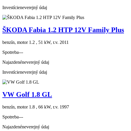
Investície
neverejný údaj
ŠKODA Fabia 1.2 HTP 12V Family Plus
benzín, motor 1.2 , 51 kW, r.v. 2011
Spotreba
---
Najazdené
neverejný údaj
Investície
neverejný údaj
VW Golf 1.8 GL
benzín, motor 1.8 , 66 kW, r.v. 1997
Spotreba
---
Najazdené
neverejný údaj