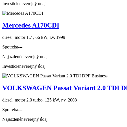
Investície
neverejný údaj
Mercedes A170CDI
diesel, motor 1.7 , 66 kW, r.v. 1999
Spotreba
---
Najazdené
neverejný údaj
Investície
neverejný údaj
VOLKSWAGEN Passat Variant 2.0 TDI DP
diesel, motor 2.0 turbo, 125 kW, r.v. 2008
Spotreba
---
Najazdené
neverejný údaj