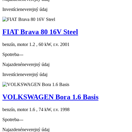
Investície
neverejný údaj
FIAT Brava 80 16V Steel
benzín, motor 1.2 , 60 kW, r.v. 2001
Spotreba
---
Najazdené
neverejný údaj
Investície
neverejný údaj
VOLKSWAGEN Bora 1.6 Basis
benzín, motor 1.6 , 74 kW, r.v. 1998
Spotreba
---
Najazdené
neverejný údaj