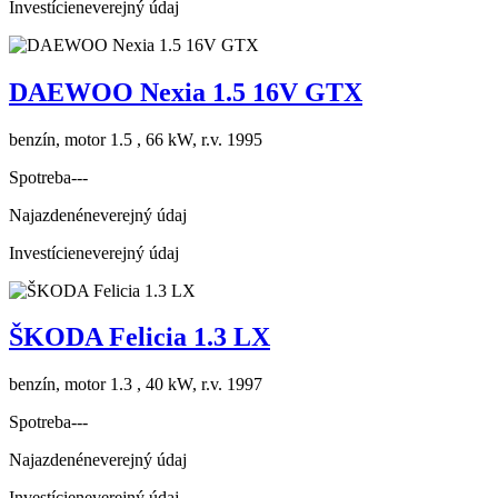
Investície
neverejný údaj
DAEWOO Nexia 1.5 16V GTX
benzín, motor 1.5 , 66 kW, r.v. 1995
Spotreba
---
Najazdené
neverejný údaj
Investície
neverejný údaj
ŠKODA Felicia 1.3 LX
benzín, motor 1.3 , 40 kW, r.v. 1997
Spotreba
---
Najazdené
neverejný údaj
Investície
neverejný údaj