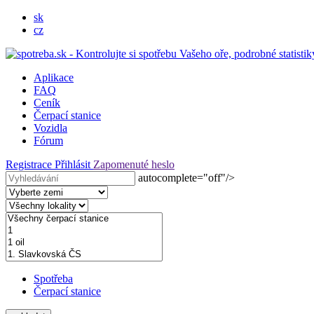
sk
cz
Aplikace
FAQ
Ceník
Čerpací stanice
Vozidla
Fórum
Registrace
Přihlásit
Zapomenuté heslo
autocomplete="off"/>
Spotřeba
Čerpací stanice